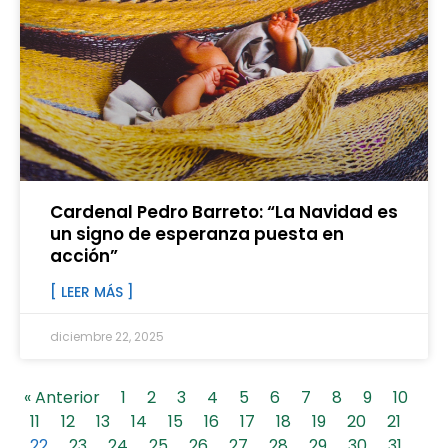
Cardenal Pedro Barreto: “La Navidad es
un signo de esperanza puesta en
acción”
[ LEER MÁS ]
diciembre 22, 2025
« Anterior
1
2
3
4
5
6
7
8
9
10
11
12
13
14
15
16
17
18
19
20
21
22
23
24
25
26
27
28
29
30
31