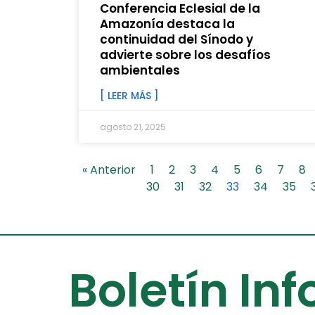
Conferencia Eclesial de la
Amazonía destaca la
continuidad del Sínodo y
advierte sobre los desafíos
ambientales
[ LEER MÁS ]
agosto 21, 2025
« Anterior
1
2
3
4
5
6
7
8
30
31
32
33
34
35
Boletín In