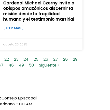
Cardenal Michael Czerny invita a
obispos amazónicos discernir la
misión desde la fragilidad
humana y el testimonio martirial
[ LEER MÁS ]
agosto 20, 2025
22
23
24
25
26
27
28
29
47
48
49
50
Siguiente »
:
Consejo Episcopal
ericano – CELAM