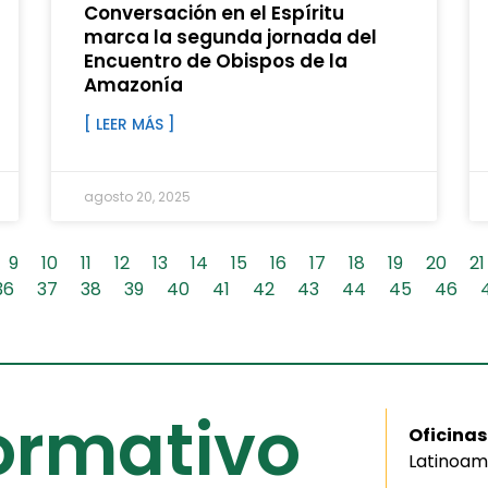
Conversación en el Espíritu
marca la segunda jornada del
Encuentro de Obispos de la
Amazonía
[ LEER MÁS ]
agosto 20, 2025
9
10
11
12
13
14
15
16
17
18
19
20
21
36
37
38
39
40
41
42
43
44
45
46
formativo
Oficinas
Latinoam