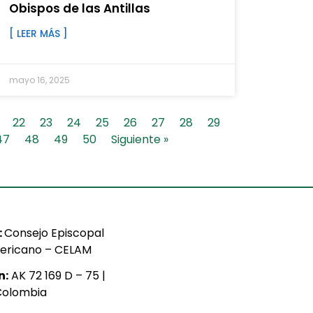
Obispos de las Antillas
[ LEER MÁS ]
mayo 16, 2025
22
23
24
25
26
27
28
29
47
48
49
50
Siguiente »
:
Consejo Episcopal
ericano – CELAM
n:
AK 72 169 D – 75 |
Colombia