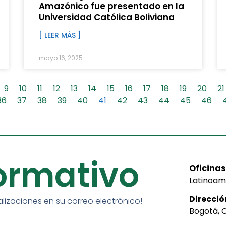
Amazónico fue presentado en la
Universidad Católica Boliviana
[ LEER MÁS ]
mayo 16, 2025
9
10
11
12
13
14
15
16
17
18
19
20
21
36
37
38
39
40
41
42
43
44
45
46
formativo
Oficinas
Latinoam
Direcció
alizaciones en su correo electrónico!
Bogotá, 