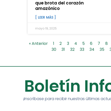
que brota del corazón
amazónico
[ LEER MÁS ]
mayo 19, 2025
« Anterior
1
2
3
4
5
6
7
8
30
31
32
33
34
35
Boletín In
¡Inscríbase para recibir nuestras últimas actu