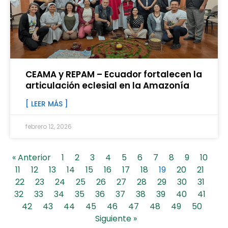
CEAMA y REPAM – Ecuador fortalecen la
articulación eclesial en la Amazonía
[ LEER MÁS ]
febrero 12, 2026
« Anterior
1
2
3
4
5
6
7
8
9
10
11
12
13
14
15
16
17
18
19
20
21
22
23
24
25
26
27
28
29
30
31
32
33
34
35
36
37
38
39
40
41
42
43
44
45
46
47
48
49
50
Siguiente »