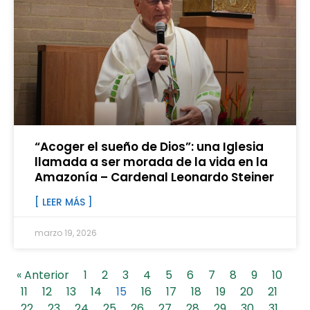
“Acoger el sueño de Dios”: una Iglesia
llamada a ser morada de la vida en la
Amazonía – Cardenal Leonardo Steiner
[ LEER MÁS ]
marzo 19, 2026
« Anterior
1
2
3
4
5
6
7
8
9
10
11
12
13
14
15
16
17
18
19
20
21
22
23
24
25
26
27
28
29
30
31